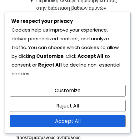
Περιοδική έλλειψη δημιουργικότητας
στην διάσπαση βαθιών αμυνών
Η εξάρτηση από τις αντεπιθέσεις
We respect your privacy
μπορεί να περιορίσει την επιθετική
Cookies help us improve your experience,
ποικιλία
Ευπάθεια σε ομάδες που μπορούν να
deliver personalized content, and analyze
διατηρήσουν υψηλή κατοχή
traffic. You can choose which cookies to allow
by clicking
Customize
. Click
Accept All
to
Ωστόσο, υπάρχουν αδυναμίες, ιδιαίτερα στην
consent or
Reject All
to decline non-essential
ικανότητά τους να διασπούν ομάδες που αμύνονται
cookies.
σθεναρά. Αυτό μπορεί να οδηγήσει σε έλλειψη
δημιουργικότητας στην τελική τρίτη, καθιστώντας
Customize
δύσκολη τη μετατροπή της κατοχής σε γκολ.
Επιπλέον, ενώ το στυλ τους στην αντεπίθεση είναι
Reject All
αποτελεσματικό, μπορεί μερικές φορές να
περιορίσει την επιθετική τους ποικιλία, καθιστώντας
Accept All
τους προβλέψιμους απέναντι σε καλά
προετοιμασμένους αντιπάλους.