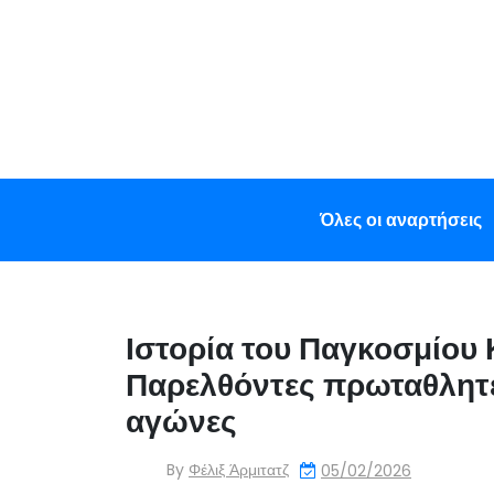
Skip
to
content
Όλες οι αναρτήσεις
Ιστορία του Παγκοσμίου
Παρελθόντες πρωταθλητές
αγώνες
By
Φέλιξ Άρμιτατζ
05/02/2026