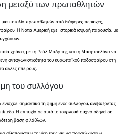
η μεταξύ των πρωταθλητών
ι μια ποικιλία πρωταθλητών από διάφορες περιοχές,
αίρου. Η Νότια Αμερική έχει ιστορικά ισχυρή παρουσία, με
τυγχάνουν.
υταία χρόνια, με τη Ρεάλ Μαδρίτης και τη Μπαρτσελόνα να
μενη ανταγωνιστικότητα του ευρωπαϊκού ποδοσφαίρου στη
ό άλλες ηπείρους.
ήμη του συλλόγου
 ενισχύει σημαντικά τη φήμη ενός συλλόγου, ανεβάζοντας
 επίπεδο. Η επιτυχία σε αυτό το τουρνουά συχνά οδηγεί σε
υρότερη βάση φιλάθλων.
να αξιοποιήσουν τη νίκη τους για να προσελκύσουν