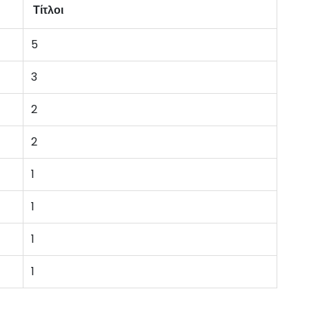
Τίτλοι
5
3
2
2
1
1
1
1