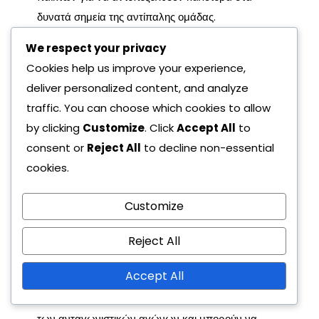
δυνατά σημεία της αντίπαλης ομάδας.
We respect your privacy
Ένα άλλο μάθημα είναι η αναγκαιότητα μιας
Cookies help us improve your experience,
λεπτομερούς ανάλυσης πριν από τον αγώνα. Η
deliver personalized content, and analyze
κατανόηση των τάσεων και των αδυναμιών του
traffic. You can choose which cookies to allow
αντιπάλου επιτρέπει στις ομάδες να αναπτύξουν
by clicking
Customize
. Click
Accept All
to
στοχευμένες στρατηγικές που εκμεταλλεύονται
consent or
Reject All
to decline non-essential
αυτές τις περιοχές. Αυτή η προετοιμασία μπορεί να
cookies.
ενισχύσει σημαντικά τις πιθανότητες επιτυχίας μιας
ομάδας.
Customize
Τέλος, η καλλιέργεια μιας ισχυρής ομάδας που δίνει
προτεραιότητα στην επικοινωνία και τη συνεργασία
Reject All
θα αποφέρει μακροχρόνια οφέλη. Οι ομάδες που
Accept All
εργάζονται συνεκτικά είναι καλύτερα
προετοιμασμένες να αντιμετωπίσουν τις πιέσεις
των ανταγωνιστικών αγώνων και μπορούν να