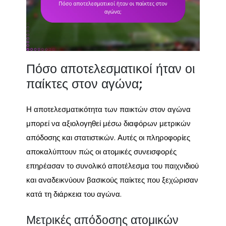
Πόσο αποτελεσματικοί ήταν οι
παίκτες στον αγώνα;
Η αποτελεσματικότητα των παικτών στον αγώνα
μπορεί να αξιολογηθεί μέσω διαφόρων μετρικών
απόδοσης και στατιστικών. Αυτές οι πληροφορίες
αποκαλύπτουν πώς οι ατομικές συνεισφορές
επηρέασαν το συνολικό αποτέλεσμα του παιχνιδιού
και αναδεικνύουν βασικούς παίκτες που ξεχώρισαν
κατά τη διάρκεια του αγώνα.
Μετρικές απόδοσης ατομικών