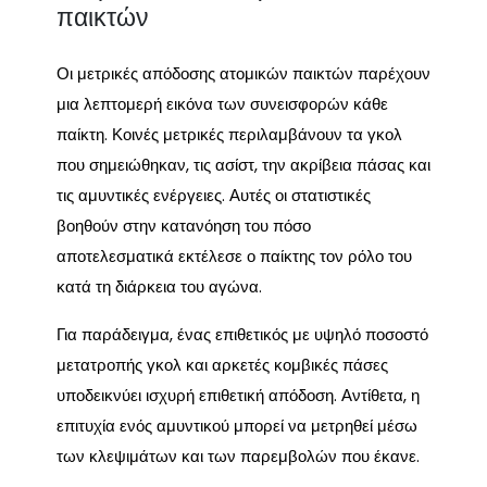
παικτών
Οι μετρικές απόδοσης ατομικών παικτών παρέχουν
μια λεπτομερή εικόνα των συνεισφορών κάθε
παίκτη. Κοινές μετρικές περιλαμβάνουν τα γκολ
που σημειώθηκαν, τις ασίστ, την ακρίβεια πάσας και
τις αμυντικές ενέργειες. Αυτές οι στατιστικές
βοηθούν στην κατανόηση του πόσο
αποτελεσματικά εκτέλεσε ο παίκτης τον ρόλο του
κατά τη διάρκεια του αγώνα.
Για παράδειγμα, ένας επιθετικός με υψηλό ποσοστό
μετατροπής γκολ και αρκετές κομβικές πάσες
υποδεικνύει ισχυρή επιθετική απόδοση. Αντίθετα, η
επιτυχία ενός αμυντικού μπορεί να μετρηθεί μέσω
των κλεψιμάτων και των παρεμβολών που έκανε.