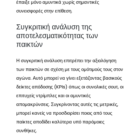
έπαιξε μόνο αμυντικά χωρίς σημαντικές
συνεισφορές στην επίθεση.
Συγκριτική ανάλυση της
αποτελεσματικότητας των
παικτών
Η συγκριτική ανάλυση επιτρέπει την αξιολόγηση
των παικτών σε σχέση με τους ομότιμούς τους στον
αγώνα. Αυτό μπορεί να γίνει εξετάζοντας βασικούς
δείκτες απόδοσης (KPIs) όπως οι συνολικές σουτ, οι
επιτυχείς ντρίμπλες και οι αμυντικές
απομακρύνσεις. Συγκρίνοντας αυτές τις μετρικές,
μπορεί κανείς να προσδιορίσει ποιος από τους
παίκτες αποδίδει καλύτερα υπό παρόμοιες
συνθήκες.