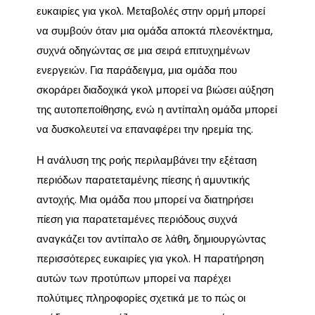
ευκαιρίες για γκολ. Μεταβολές στην ορμή μπορεί
να συμβούν όταν μια ομάδα αποκτά πλεονέκτημα,
συχνά οδηγώντας σε μια σειρά επιτυχημένων
ενεργειών. Για παράδειγμα, μια ομάδα που
σκοράρει διαδοχικά γκολ μπορεί να βιώσει αύξηση
της αυτοπεποίθησης, ενώ η αντίπαλη ομάδα μπορεί
να δυσκολευτεί να επαναφέρει την ηρεμία της.
Η ανάλυση της ροής περιλαμβάνει την εξέταση
περιόδων παρατεταμένης πίεσης ή αμυντικής
αντοχής. Μια ομάδα που μπορεί να διατηρήσει
πίεση για παρατεταμένες περιόδους συχνά
αναγκάζει τον αντίπαλο σε λάθη, δημιουργώντας
περισσότερες ευκαιρίες για γκολ. Η παρατήρηση
αυτών των προτύπων μπορεί να παρέχει
πολύτιμες πληροφορίες σχετικά με το πώς οι