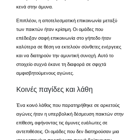
κενά στην άμυνα.
Επιπλέον, η αποτελεσματική επικοινωνία μεταξύ
των παικτών ήταν κρίσιμη. Οι ομάδες που
επέδειξαν σαφή επικοινωνία στο γήπεδο ήταν
καλύτερα σε θέση να εκτελούν σύνθετες ενέργειες
και να διατηρούν την αμυντική συνοχή. Αυτό το
στοιχείο συχνά έκανε τη διαφορά σε σφιχτά
αμφισβητούμενους αγώνες.
Κοινές παγίδες και λάθη
Ένα κοινό λάθος που παρατηρήθηκε σε αρκετούς
αγώνες ήταν η υπερβολική δέσμευση παικτών στην
επίθεση, αφήνοντας τις άμυνες ευάλωτες σε
αντεπιθέσεις. Οι ομάδες που δεν διατηρούσαν μια