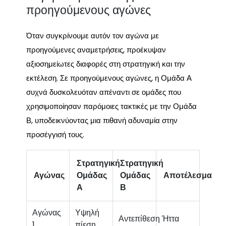
προηγούμενους αγώνες
Όταν συγκρίνουμε αυτόν τον αγώνα με
προηγούμενες αναμετρήσεις, προέκυψαν
αξιοσημείωτες διαφορές στη στρατηγική και την
εκτέλεση. Σε προηγούμενους αγώνες, η Ομάδα Α
συχνά δυσκολευόταν απέναντι σε ομάδες που
χρησιμοποίησαν παρόμοιες τακτικές με την Ομάδα
Β, υποδεικνύοντας μια πιθανή αδυναμία στην
προσέγγισή τους.
Στρατηγική
Στρατηγική
Αγώνας
Ομάδας
Ομάδας
Αποτέλεσμα
Α
Β
Αγώνας
Υψηλή
Αντεπίθεση
Ήττα
1
πίεση