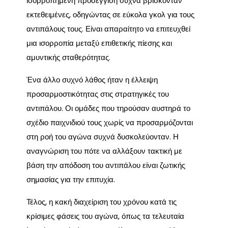
ισορροπημένη προσέγγιση συχνά βρίσκονταν
εκτεθειμένες, οδηγώντας σε εύκολα γκολ για τους
αντιπάλους τους. Είναι απαραίτητο να επιτευχθεί
μια ισορροπία μεταξύ επιθετικής πίεσης και
αμυντικής σταθερότητας.
Ένα άλλο συχνό λάθος ήταν η έλλειψη
προσαρμοστικότητας στις στρατηγικές του
αντιπάλου. Οι ομάδες που τηρούσαν αυστηρά το
σχέδιο παιχνιδιού τους χωρίς να προσαρμόζονται
στη ροή του αγώνα συχνά δυσκολεύονταν. Η
αναγνώριση του πότε να αλλάξουν τακτική με
βάση την απόδοση του αντιπάλου είναι ζωτικής
σημασίας για την επιτυχία.
Τέλος, η κακή διαχείριση του χρόνου κατά τις
κρίσιμες φάσεις του αγώνα, όπως τα τελευταία