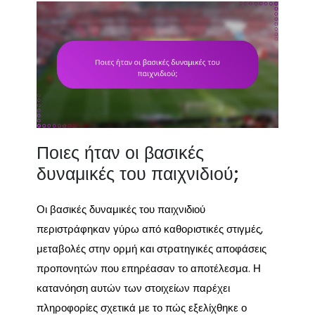
Ποιες ήταν οι βασικές
δυναμικές του παιχνιδιού;
Οι βασικές δυναμικές του παιχνιδιού
περιστράφηκαν γύρω από καθοριστικές στιγμές,
μεταβολές στην ορμή και στρατηγικές αποφάσεις
προπονητών που επηρέασαν το αποτέλεσμα. Η
κατανόηση αυτών των στοιχείων παρέχει
πληροφορίες σχετικά με το πώς εξελίχθηκε ο