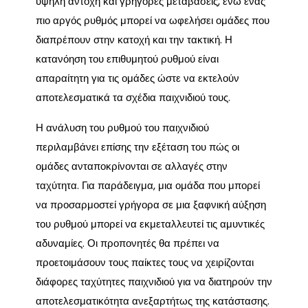
υψηλή αντοχή και γρήγορες μεταβάσεις, ενώ ένας
πιο αργός ρυθμός μπορεί να ωφελήσει ομάδες που
διαπρέπουν στην κατοχή και την τακτική. Η
κατανόηση του επιθυμητού ρυθμού είναι
απαραίτητη για τις ομάδες ώστε να εκτελούν
αποτελεσματικά τα σχέδια παιχνιδιού τους.
Η ανάλυση του ρυθμού του παιχνιδιού
περιλαμβάνει επίσης την εξέταση του πώς οι
ομάδες ανταποκρίνονται σε αλλαγές στην
ταχύτητα. Για παράδειγμα, μια ομάδα που μπορεί
να προσαρμοστεί γρήγορα σε μια ξαφνική αύξηση
του ρυθμού μπορεί να εκμεταλλευτεί τις αμυντικές
αδυναμίες. Οι προπονητές θα πρέπει να
προετοιμάσουν τους παίκτες τους να χειρίζονται
διάφορες ταχύτητες παιχνιδιού για να διατηρούν την
αποτελεσματικότητα ανεξαρτήτως της κατάστασης.