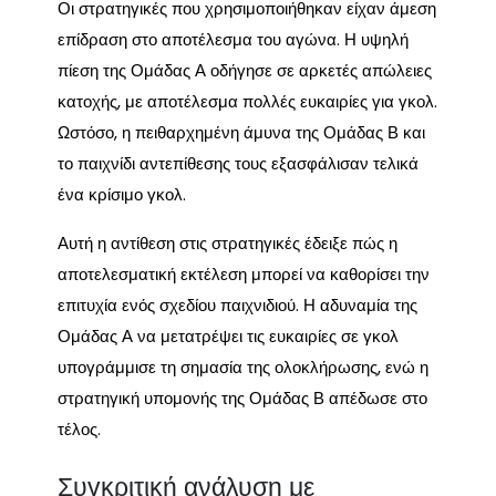
Οι στρατηγικές που χρησιμοποιήθηκαν είχαν άμεση
επίδραση στο αποτέλεσμα του αγώνα. Η υψηλή
πίεση της Ομάδας Α οδήγησε σε αρκετές απώλειες
κατοχής, με αποτέλεσμα πολλές ευκαιρίες για γκολ.
Ωστόσο, η πειθαρχημένη άμυνα της Ομάδας Β και
το παιχνίδι αντεπίθεσης τους εξασφάλισαν τελικά
ένα κρίσιμο γκολ.
Αυτή η αντίθεση στις στρατηγικές έδειξε πώς η
αποτελεσματική εκτέλεση μπορεί να καθορίσει την
επιτυχία ενός σχεδίου παιχνιδιού. Η αδυναμία της
Ομάδας Α να μετατρέψει τις ευκαιρίες σε γκολ
υπογράμμισε τη σημασία της ολοκλήρωσης, ενώ η
στρατηγική υπομονής της Ομάδας Β απέδωσε στο
τέλος.
Συγκριτική ανάλυση με