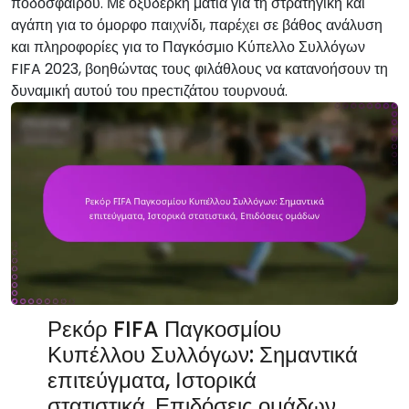
ποδοσφαίρου. Με οξυδερκή ματιά για τη στρατηγική και
αγάπη για το όμορφο παιχνίδι, παρέχει σε βάθος ανάλυση
και πληροφορίες για το Παγκόσμιο Κύπελλο Συλλόγων
FIFA 2023, βοηθώντας τους φιλάθλους να κατανοήσουν τη
δυναμική αυτού του престιζάτου τουρνουά.
Ρεκόρ FIFA Παγκοσμίου
Κυπέλλου Συλλόγων: Σημαντικά
επιτεύγματα, Ιστορικά
στατιστικά, Επιδόσεις ομάδων